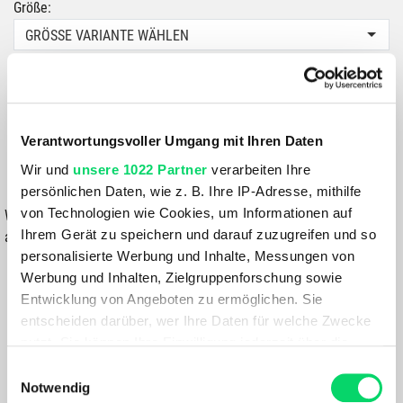
Größe:
GRÖSSE VARIANTE WÄHLEN
Farbe:
BLAU
Verantwortungsvoller Umgang mit Ihren Daten
499,99 €
Wir und
unsere 1022 Partner
verarbeiten Ihre
IN DEN WARENKORB
persönlichen Daten, wie z. B. Ihre IP-Adresse, mithilfe
von Technologien wie Cookies, um Informationen auf
Wähle eine Variante aus, um die Verfügbarkeit in unseren Filialen
Ihrem Gerät zu speichern und darauf zuzugreifen und so
anzuzeigen
personalisierte Werbung und Inhalte, Messungen von
Du hast eine Frage?
Werbung und Inhalten, Zielgruppenforschung sowie
Wir rufen dich an und beraten dich gerne.
Entwicklung von Angeboten zu ermöglichen. Sie
entscheiden darüber, wer Ihre Daten für welche Zwecke
nutzt. Sie können Ihre Einwilligung jederzeit über die
BESCHREIBUNG
Cookie-Erklärung oder durch Klicken auf das Privacy
Einwilligungsauswahl
Trigger Symbol ändern oder widerrufen
Notwendig