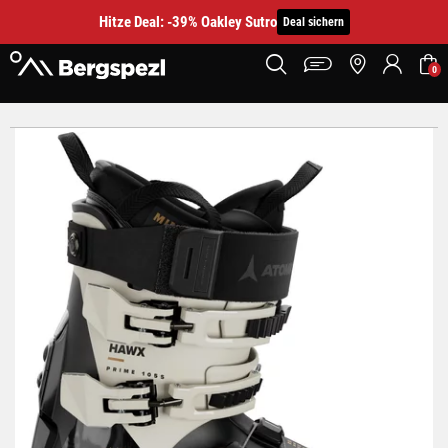
Hitze Deal: -39% Oakley Sutro
Deal sichern
0