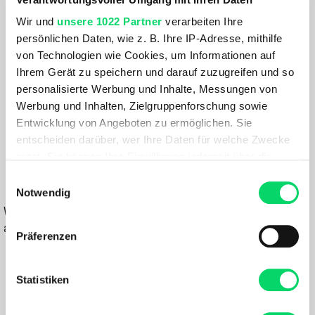
Atomic Cloud
Wir und
unsere 1022 Partner
verarbeiten Ihre
persönlichen Daten, wie z. B. Ihre IP-Adresse, mithilfe
Größe:
von Technologien wie Cookies, um Informationen auf
GRÖSSE VARIANTE WÄHLEN
Ihrem Gerät zu speichern und darauf zuzugreifen und so
personalisierte Werbung und Inhalte, Messungen von
Farbe:
Werbung und Inhalten, Zielgruppenforschung sowie
BLACK
Entwicklung von Angeboten zu ermöglichen. Sie
entscheiden darüber, wer Ihre Daten für welche Zwecke
39,99 €
nutzt. Sie können Ihre Einwilligung jederzeit über die
Cookie-Erklärung oder durch Klicken auf das Privacy
Einwilligungsauswahl
IN DEN WARENKORB
Trigger Symbol ändern oder widerrufen
Notwendig
Wähle eine Variante aus, um die Verfügbarkeit in unseren Filialen
Wenn Sie es erlauben, würden wir auch gerne:
anzuzeigen
Präferenzen
Informationen über Ihre geografische Lage
Du hast eine Frage?
erfassen, welche bis auf einige Meter genau sein
Wir rufen dich an und beraten dich gerne.
können
Statistiken
Ihr Gerät durch aktives Scannen nach
bestimmten Merkmalen (Fingerprinting) identifizieren