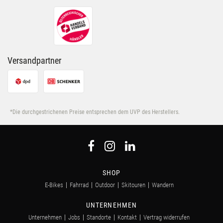
ihnen bereitgestellt hast oder die sie im Rahmen Deiner
Nutzung der Dienste gesammelt haben.
Versandpartner
*Die durchgestrichenen Preise entsprechen dem UVP des Herstellers.
SHOP
E-Bikes
Fahrrad
Outdoor
Skitouren
Wandern
UNTERNEHMEN
Unternehmen
Jobs
Standorte
Kontakt
Vertrag widerrufen