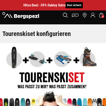
Hitze Deal: -39% Oakley Sutro
Deal sichern
0
Tourenski Set konfigurieren
Tourenskiset konfigurieren