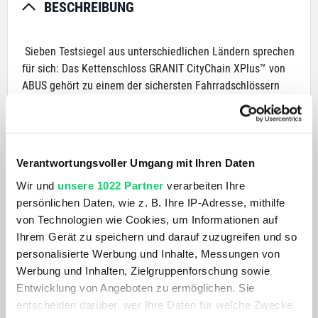
BESCHREIBUNG
Sieben Testsiegel aus unterschiedlichen Ländern sprechen
für sich: Das Kettenschloss GRANIT CityChain XPlus™ von
ABUS gehört zu einem der sichersten Fahrradschlössern
auf dem internationalen Markt. Das Schloss ist mit dem
Sicherheitslevel 15 zertifiziert – dem höchsten Level des
ABUS Sicherheitssystems. Sowohl die Kette als auch das
Gehäuse und die tragenden Teile des
Verantwortungsvoller Umgang mit Ihren Daten
Verriegelungsmechanismus sind aus speziell gehärtetem
Wir und
unsere 1022 Partner
verarbeiten Ihre
Stahl gefertigt und erschweren einen Diebstahl deutlich.
persönlichen Daten, wie z. B. Ihre IP-Adresse, mithilfe
von Technologien wie Cookies, um Informationen auf
PRODUKTDETAILS
Ihrem Gerät zu speichern und darauf zuzugreifen und so
personalisierte Werbung und Inhalte, Messungen von
AKTUELL BELIEBT
Werbung und Inhalten, Zielgruppenforschung sowie
Entwicklung von Angeboten zu ermöglichen. Sie
entscheiden darüber, wer Ihre Daten für welche Zwecke