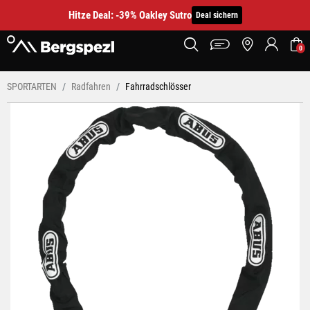
Hitze Deal: -39% Oakley Sutro
Deal sichern
0
SPORTARTEN
Radfahren
Fahrradschlösser