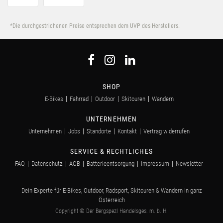
*Die durchgestrichenen Preise entsprechen dem UVP des Herstellers.
SHOP
E-Bikes
Fahrrad
Outdoor
Skitouren
Wandern
UNTERNEHMEN
Unternehmen
Jobs
Standorte
Kontakt
Vertrag widerrufen
SERVICE & RECHTLICHES
FAQ
Datenschutz
AGB
Batterieentsorgung
Impressum
Newsletter
Dein Experte für E-Bikes, Outdoor, Radsport, Skitouren & Wandern in ganz
Österreich
Copyright © Der Bergspezl Handelsges. m. b. H.