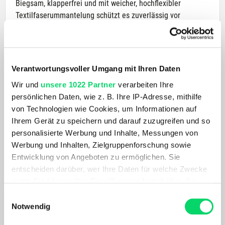
Biegsam, klapperfrei und mit weicher, hochflexibler
Textilfaserummantelung schützt es zuverlässig vor
Kratzern. In verschiedenen Farben erhältlich für dein
individuelles Bike-Design.
Verantwortungsvoller Umgang mit Ihren Daten
PRODUKTDETAILS
Wir und
unsere 1022 Partner
verarbeiten Ihre
AKTUELL BELIEBT
persönlichen Daten, wie z. B. Ihre IP-Adresse, mithilfe
von Technologien wie Cookies, um Informationen auf
Ihrem Gerät zu speichern und darauf zuzugreifen und so
personalisierte Werbung und Inhalte, Messungen von
Werbung und Inhalten, Zielgruppenforschung sowie
Entwicklung von Angeboten zu ermöglichen. Sie
entscheiden darüber, wer Ihre Daten für welche Zwecke
nutzt. Sie können Ihre Einwilligung jederzeit über die
Cookie-Erklärung oder durch Klicken auf das Privacy
Einwilligungsauswahl
Trigger Symbol ändern oder widerrufen
Notwendig