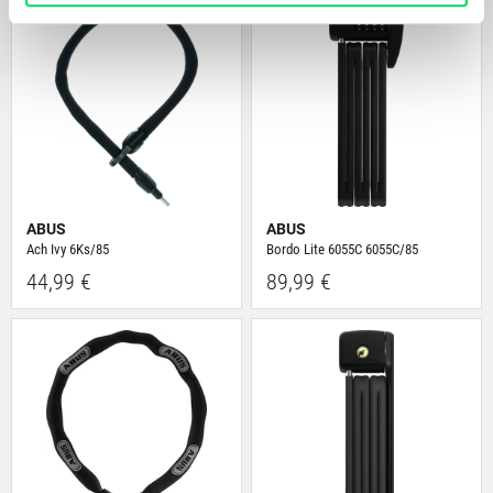
zu analysieren. Außerdem geben wir Informationen zu
Deiner Verwendung unserer Website an unsere Partner
für soziale Medien, Werbung und Analysen weiter.
Unsere Partner führen diese Informationen
möglicherweise mit weiteren Daten zusammen, die Du
ihnen bereitgestellt hast oder die sie im Rahmen Deiner
Nutzung der Dienste gesammelt haben.
ABUS
ABUS
Ach Ivy 6Ks/85
Bordo Lite 6055C 6055C/85
44,99 €
89,99 €