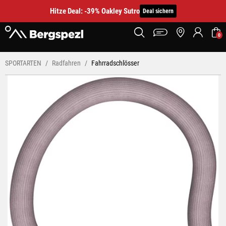
Hitze Deal: -39% Oakley Sutro
Deal sichern
0
SPORTARTEN
Radfahren
Fahrradschlösser