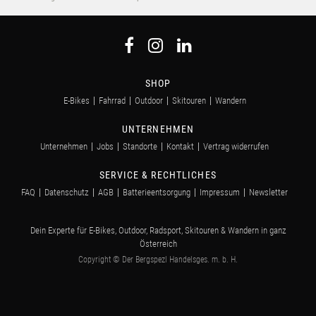
SHOP
E-Bikes
Fahrrad
Outdoor
Skitouren
Wandern
UNTERNEHMEN
Unternehmen
Jobs
Standorte
Kontakt
Vertrag widerrufen
SERVICE & RECHTLICHES
FAQ
Datenschutz
AGB
Batterieentsorgung
Impressum
Newsletter
Dein Experte für E-Bikes, Outdoor, Radsport, Skitouren & Wandern in ganz
Österreich
Copyright © Der Bergspezl Handelsges. m. b. H.