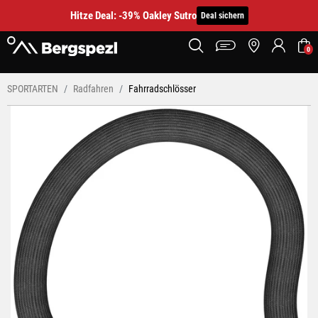
Hitze Deal: -39% Oakley Sutro
Deal sichern
0
SPORTARTEN
Radfahren
Fahrradschlösser