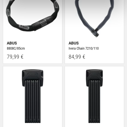
Deiner Verwendung unserer Website an unsere Partner
für soziale Medien, Werbung und Analysen weiter.
Unsere Partner führen diese Informationen
möglicherweise mit weiteren Daten zusammen, die Du
ihnen bereitgestellt hast oder die sie im Rahmen Deiner
Nutzung der Dienste gesammelt haben.
ABUS
ABUS
8808C/85cm
Ivera Chain 7210/110
79,99 €
84,99 €