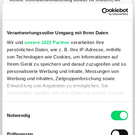
Schaumstoffhülle sorgt für klapperfreien Transport.
PRODUKTDETAILS
Verantwortungsvoller Umgang mit Ihren Daten
AKTUELL BELIEBT
Wir und
unsere 1022 Partner
verarbeiten Ihre
persönlichen Daten, wie z. B. Ihre IP-Adresse, mithilfe
von Technologien wie Cookies, um Informationen auf
Ihrem Gerät zu speichern und darauf zuzugreifen und so
personalisierte Werbung und Inhalte, Messungen von
Werbung und Inhalten, Zielgruppenforschung sowie
Entwicklung von Angeboten zu ermöglichen. Sie
entscheiden darüber, wer Ihre Daten für welche Zwecke
nutzt. Sie können Ihre Einwilligung jederzeit über die
Cookie-Erklärung oder durch Klicken auf das Privacy
Einwilligungsauswahl
Trigger Symbol ändern oder widerrufen
Notwendig
ABUS
ABUS
8808C/85cm
Bordo 6000K/90 BK SH
Wenn Sie es erlauben, würden wir auch gerne:
79,99 €
109,99 €
Präferenzen