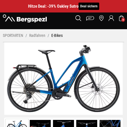
Hitze Deal: -39% Oakley Sutro
Deal sichern
0
SPORTARTEN
Radfahren
E-Bikes