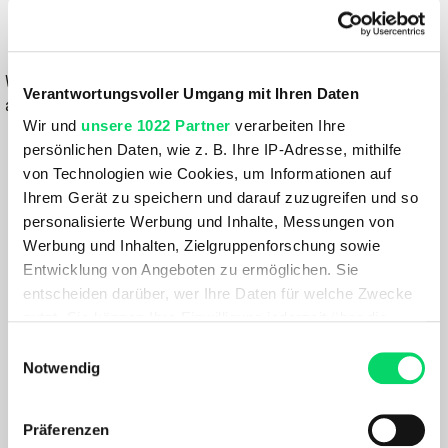
2.999,00 €
IN DEN WARENKORB
Wähle eine Variante aus, um die Verfügbarkeit in unseren Filialen
Verantwortungsvoller Umgang mit Ihren Daten
anzuzeigen
Wir und
unsere 1022 Partner
verarbeiten Ihre
Du hast eine Frage?
persönlichen Daten, wie z. B. Ihre IP-Adresse, mithilfe
Wir rufen dich an und beraten dich gerne.
von Technologien wie Cookies, um Informationen auf
Ihrem Gerät zu speichern und darauf zuzugreifen und so
personalisierte Werbung und Inhalte, Messungen von
BESCHREIBUNG
Werbung und Inhalten, Zielgruppenforschung sowie
Entwicklung von Angeboten zu ermöglichen. Sie
entscheiden darüber, wer Ihre Daten für welche Zwecke
Trek FX+ Midstep – leichtes City-E-Bike für Alltag und
nutzt. Sie können Ihre Einwilligung jederzeit über die
Freizeit
Cookie-Erklärung oder durch Klicken auf das Privacy
Einwilligungsauswahl
Trigger Symbol ändern oder widerrufen
Notwendig
Das Trek FX+ Midstep ist die ideale Wahl für alle, die ein
leichtes und vielseitiges City-E-Bike suchen. Der Midstep-
Wenn Sie es erlauben, würden wir auch gerne:
Rahmen sorgt für einfaches Auf- und Absteigen und macht
Präferenzen
Informationen über Ihre geografische Lage
das Bike zu einem komfortablen Begleiter im urbanen