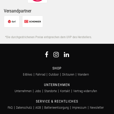
Versandpartner
*Die durchgestrichenen Preise entsprechen dem UVP des Herstellers.
SHOP
E-Bikes
Fahrrad
Outdoor
Skitouren
Wandern
UNTERNEHMEN
Unternehmen
Jobs
Standorte
Kontakt
Vertrag widerrufen
SERVICE & RECHTLICHES
FAQ
Datenschutz
AGB
Batterieentsorgung
Impressum
Newsletter