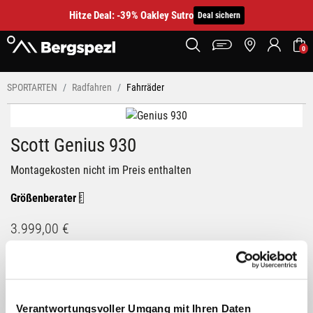
Hitze Deal: -39% Oakley Sutro
Deal sichern
0
SPORTARTEN
Radfahren
Fahrräder
Scott Genius 930
Montagekosten nicht im Preis enthalten
Größenberater
3.999,00 €
nicht am Lager
Du hast eine Frage?
Wir rufen dich an und beraten dich gerne.
Verantwortungsvoller Umgang mit Ihren Daten