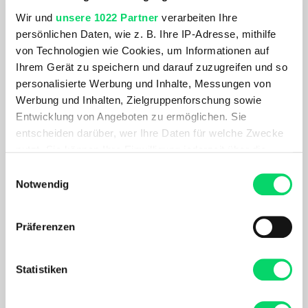
Wir und
unsere 1022 Partner
verarbeiten Ihre
BESCHREIBUNG
persönlichen Daten, wie z. B. Ihre IP-Adresse, mithilfe
von Technologien wie Cookies, um Informationen auf
Ihrem Gerät zu speichern und darauf zuzugreifen und so
Das Genius war schon immer unser Lieblings-Bike. Mit der
personalisierte Werbung und Inhalte, Messungen von
smarten Federung, den smarten Eigenschaften und dem
Werbung und Inhalten, Zielgruppenforschung sowie
smarten Design ist es ein unglaubliches Trailbike, von dem
Entwicklung von Angeboten zu ermöglichen. Sie
man einfach nicht genug kriegen kann. Das komplett neue
entscheiden darüber, wer Ihre Daten für welche Zwecke
Genius für jeden Trail zu jeder Zeit.
nutzt. Sie können Ihre Einwilligung jederzeit über die
Cookie-Erklärung oder durch Klicken auf das Privacy
Einwilligungsauswahl
Trigger Symbol ändern oder widerrufen
PRODUKTDETAILS
Notwendig
Wenn Sie es erlauben, würden wir auch gerne:
Präferenzen
Informationen über Ihre geografische Lage
Zahlarten
erfassen, welche bis auf einige Meter genau sein
können
Statistiken
Ihr Gerät durch aktives Scannen nach
bestimmten Merkmalen (Fingerprinting) identifizieren