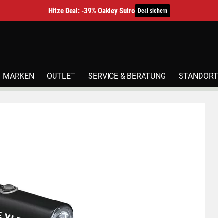
Hitze Deal: -39% Oakley Sutro
Deal sichern
MARKEN
OUTLET
SERVICE & BERATUNG
STANDORT