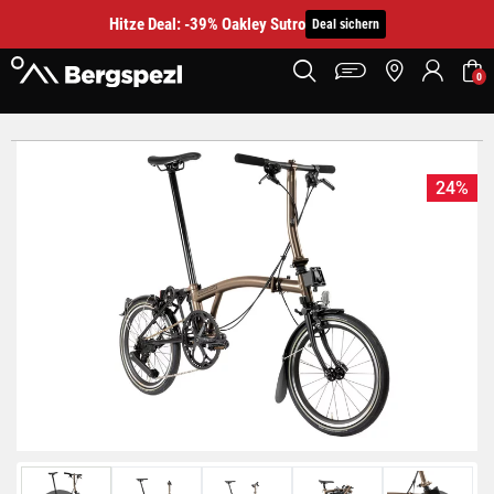
Hitze Deal: -39% Oakley Sutro
Deal sichern
0
24%