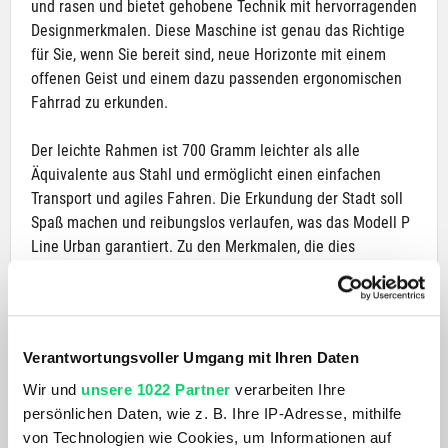
und rasen und bietet gehobene Technik mit hervorragenden
Designmerkmalen. Diese Maschine ist genau das Richtige
für Sie, wenn Sie bereit sind, neue Horizonte mit einem
offenen Geist und einem dazu passenden ergonomischen
Fahrrad zu erkunden.
Der leichte Rahmen ist 700 Gramm leichter als alle
Äquivalente aus Stahl und ermöglicht einen einfachen
Transport und agiles Fahren. Die Erkundung der Stadt soll
Spaß machen und reibungslos verlaufen, was das Modell P
Line Urban garantiert. Zu den Merkmalen, die dies
ermöglichen, gehören der reaktionsschnelle
Federungsblock, der stoßdämpfende Titanrahmen und die
4-Gang-Schaltung, die für eine komfortable Fahrt bei jeder
Geschwindigkeit sorgen. Neben dem hohen Fahrkomfort
Verantwortungsvoller Umgang mit Ihren Daten
wurde bei der Entwicklung der intelligenten Schaltung auch
Wir und
unsere 1022 Partner
verarbeiten Ihre
an das Abenteuer in der Stadt gedacht, so dass Sie sicher
persönlichen Daten, wie z. B. Ihre IP-Adresse, mithilfe
und kontrolliert um enge Kurven und durch den Verkehr
von Technologien wie Cookies, um Informationen auf
schlängeln können.