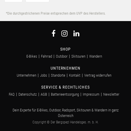
*Die durchgestrichenen Preise entsprechen dem UVP des Herstellers.
SHOP
E-Bikes
Fahrrad
Outdoor
Skitouren
Wandern
UNTERNEHMEN
Unternehmen
Jobs
Standorte
Kontakt
Vertrag widerrufen
SERVICE & RECHTLICHES
FAQ
Datenschutz
AGB
Batterieentsorgung
Impressum
Newsletter
Dein Experte für E-Bikes, Outdoor, Radsport, Skitouren & Wandern in ganz
Österreich
Copyright © Der Bergspezl Handelsges. m. b. H.