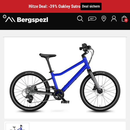
Hitze Deal: -39% Oakley Sutro
Deal sichern
0