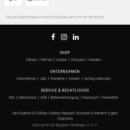
*Die durchgestrichenen Preise entsprechen dem UVP des Herstellers.
SHOP
E-Bikes
Fahrrad
Outdoor
Skitouren
Wandern
UNTERNEHMEN
Unternehmen
Jobs
Standorte
Kontakt
Vertrag widerrufen
SERVICE & RECHTLICHES
FAQ
Datenschutz
AGB
Batterieentsorgung
Impressum
Newsletter
Dein Experte für E-Bikes, Outdoor, Radsport, Skitouren & Wandern in ganz
Österreich
Copyright © Der Bergspezl Handelsges. m. b. H.