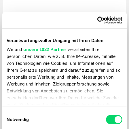
Verantwortungsvoller Umgang mit Ihren Daten
PRODUKTDETAILS
Wir und
unsere 1022 Partner
verarbeiten Ihre
AKTUELL BELIEBT
persönlichen Daten, wie z. B. Ihre IP-Adresse, mithilfe
von Technologien wie Cookies, um Informationen auf
Ihrem Gerät zu speichern und darauf zuzugreifen und so
personalisierte Werbung und Inhalte, Messungen von
Werbung und Inhalten, Zielgruppenforschung sowie
Entwicklung von Angeboten zu ermöglichen. Sie
entscheiden darüber, wer Ihre Daten für welche Zwecke
nutzt. Sie können Ihre Einwilligung jederzeit über die
Cookie-Erklärung oder durch Klicken auf das Privacy
Einwilligungsauswahl
Trigger Symbol ändern oder widerrufen
Notwendig