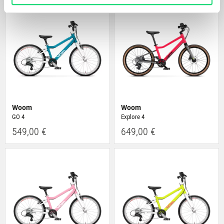
anbieten zu können und die Zugriffe auf unsere Website
zu analysieren. Außerdem geben wir Informationen zu
Deiner Verwendung unserer Website an unsere Partner
für soziale Medien, Werbung und Analysen weiter.
Unsere Partner führen diese Informationen
möglicherweise mit weiteren Daten zusammen, die Du
ihnen bereitgestellt hast oder die sie im Rahmen Deiner
Nutzung der Dienste gesammelt haben.
Woom
Woom
GO 4
Explore 4
549,00 €
649,00 €