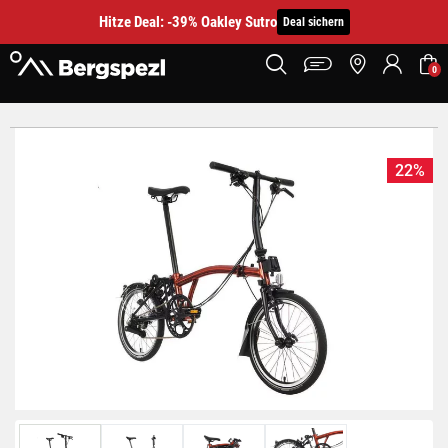
Hitze Deal: -39% Oakley Sutro
Deal sichern
0
22%