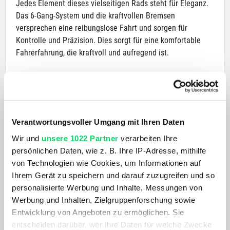
Jedes Element dieses vielseitigen Rads steht für Eleganz.
Das 6-Gang-System und die kraftvollen Bremsen
versprechen eine reibungslose Fahrt und sorgen für
Kontrolle und Präzision. Dies sorgt für eine komfortable
Fahrerfahrung, die kraftvoll und aufregend ist.
Experten-Engineering ist nicht der einzige Vorteil, den
dieses Alltagsrad mit sich bringt. Das ergonomische
Klappsystem lässt Sie mühelos rollen und gleiten und kann
in 20 Sekunden betätigt werden, um Ihr 2-Rad-Wunder in
Verantwortungsvoller Umgang mit Ihren Daten
ein kompaktes Tragezubehör zu verwandeln. Perfekt für
Wir und
unsere 1022 Partner
verarbeiten Ihre
Pendler oder unbeschwerte Reisende, die jeden Winkel an
persönlichen Daten, wie z. B. Ihre IP-Adresse, mithilfe
einem neuen Ort besuchen möchten. Der Rahmen ist leicht
von Technologien wie Cookies, um Informationen auf
und einfach zu tragen.
Ihrem Gerät zu speichern und darauf zuzugreifen und so
personalisierte Werbung und Inhalte, Messungen von
Es hat eine umweltfreundliche Power-Beschichtung und
Werbung und Inhalten, Zielgruppenforschung sowie
unser Expertenteam fertigt jedes Rad in der Londoner
Entwicklung von Angeboten zu ermöglichen. Sie
Brompton-Fabrik in Handarbeit an.
entscheiden darüber, wer Ihre Daten für welche Zwecke