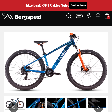
Hitze Deal: -39% Oakley Sutro
Deal sichern
0