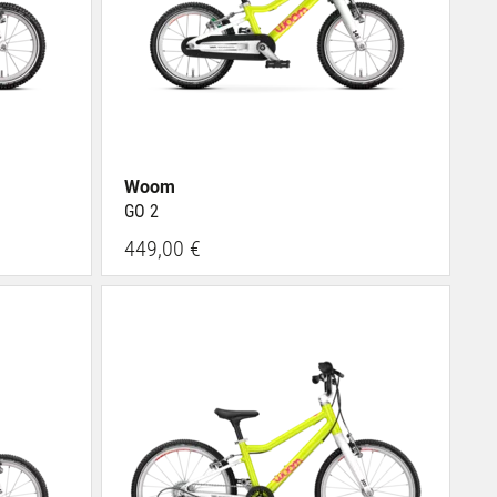
Woom
GO 2
449,00 €