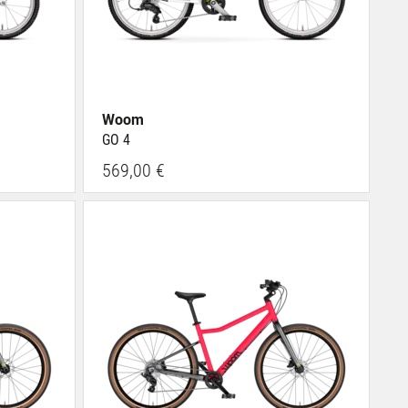
Woom
GO 4
569,00 €