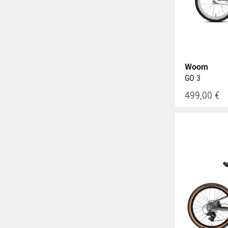
Woom
GO 3
499,00 €