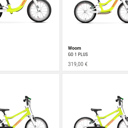
Woom
GO 1 PLUS
319,00 €