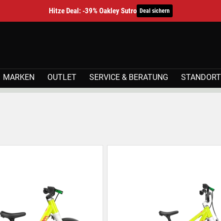
Hitze Deal: -39% Oakley Sutro
Deal sichern
MARKEN
OUTLET
SERVICE & BERATUNG
STANDORT