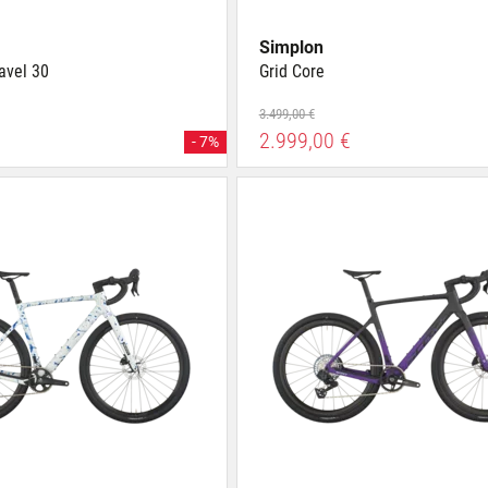
Simplon
avel 30
Grid Core
3.499,00 €
2.999,00 €
- 7%