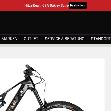
Hitze Deal: -39% Oakley Sutro
Deal sichern
MARKEN
OUTLET
SERVICE & BERATUNG
STANDORT