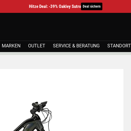
Hitze Deal: -39% Oakley Sutro
Deal sichern
MARKEN
OUTLET
SERVICE & BERATUNG
STANDORT