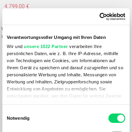
4.799,00 €
IN DEN WARENKORB
Wähle eine Variante aus, um die Verfügbarkeit in unseren Filialen
anzuzeigen
Verantwortungsvoller Umgang mit Ihren Daten
Wir und
unsere 1022 Partner
verarbeiten Ihre
Du hast eine Frage?
persönlichen Daten, wie z. B. Ihre IP-Adresse, mithilfe
Wir rufen dich an und beraten dich gerne.
von Technologien wie Cookies, um Informationen auf
Ihrem Gerät zu speichern und darauf zuzugreifen und so
BESCHREIBUNG
personalisierte Werbung und Inhalte, Messungen von
Werbung und Inhalten, Zielgruppenforschung sowie
Entwicklung von Angeboten zu ermöglichen. Sie
Das KTM Macina Scarp SX Master ist ein hochwertiges E-
entscheiden darüber, wer Ihre Daten für welche Zwecke
Mountainbike, das für anspruchsvolle Trailabenteuer
nutzt. Sie können Ihre Einwilligung jederzeit über die
konzipiert ist. Mit seinem robusten Rahmen und der
Cookie-Erklärung oder durch Klicken auf das Privacy
Einwilligungsauswahl
leistungsstarken FOX 34 Float Gabel bietet es eine
Trigger Symbol ändern oder widerrufen
Notwendig
ausgezeichnete Federung und Fahrkontrolle, während der
FOX Float Dämpfer zusätzlichen Komfort und Traktion
Wenn Sie es erlauben, würden wir auch gerne: