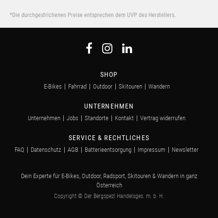
*Die durchgestrichenen Preise entsprechen dem UVP des Herstellers.
SHOP
E-Bikes
Fahrrad
Outdoor
Skitouren
Wandern
UNTERNEHMEN
Unternehmen
Jobs
Standorte
Kontakt
Vertrag widerrufen
SERVICE & RECHTLICHES
FAQ
Datenschutz
AGB
Batterieentsorgung
Impressum
Newsletter
Dein Experte für E-Bikes, Outdoor, Radsport, Skitouren & Wandern in ganz
Österreich
Copyright © Der Bergspezl Handelsges. m. b. H.