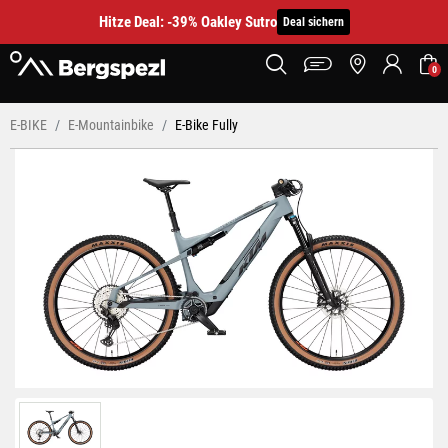
Hitze Deal: -39% Oakley Sutro
Deal sichern
0
E-BIKE
E-Mountainbike
E-Bike Fully