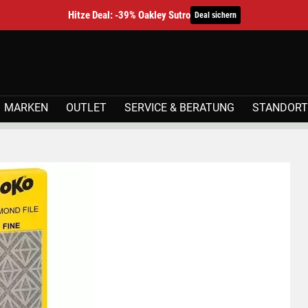
Hitze Deal: -39% Oakley Sutro
Deal sichern
MARKEN
OUTLET
SERVICE & BERATUNG
STANDORT