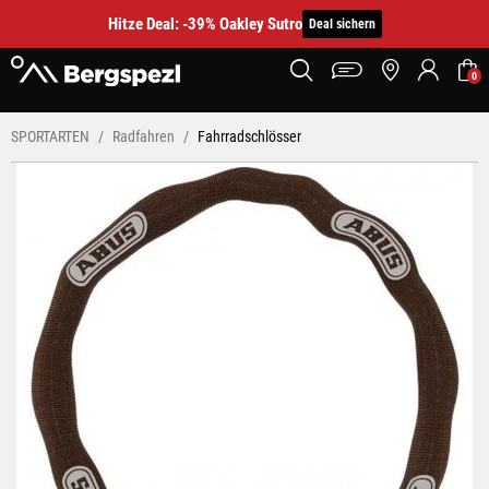
Hitze Deal: -39% Oakley Sutro
Deal sichern
0
SPORTARTEN
Radfahren
Fahrradschlösser