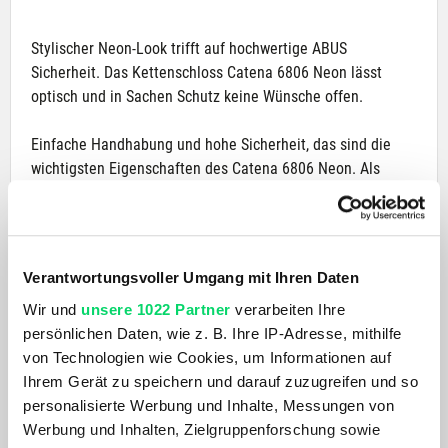
Stylischer Neon-Look trifft auf hochwertige ABUS
Sicherheit. Das Kettenschloss Catena 6806 Neon lässt
optisch und in Sachen Schutz keine Wünsche offen.
Einfache Handhabung und hohe Sicherheit, das sind die
wichtigsten Eigenschaften des Catena 6806 Neon. Als
Kettenschloss findet es überall seinen Platz, ob in
Rucksack, Tasche, unter dem Sattel oder am Rahmen Ihres
Fahrrads.
Verantwortungsvoller Umgang mit Ihren Daten
Für perfekten Schutz sorgt dabei die bewährte ABUS
Wir und
unsere 1022 Partner
verarbeiten Ihre
Qualität. Die sechs Millimeter gehärteter Stahl der Kette
persönlichen Daten, wie z. B. Ihre IP-Adresse, mithilfe
und dem hochwertigen Schließzylinder bieten hohe
von Technologien wie Cookies, um Informationen auf
Sicherheit.
Ihrem Gerät zu speichern und darauf zuzugreifen und so
personalisierte Werbung und Inhalte, Messungen von
PRODUKTDETAILS
Werbung und Inhalten, Zielgruppenforschung sowie