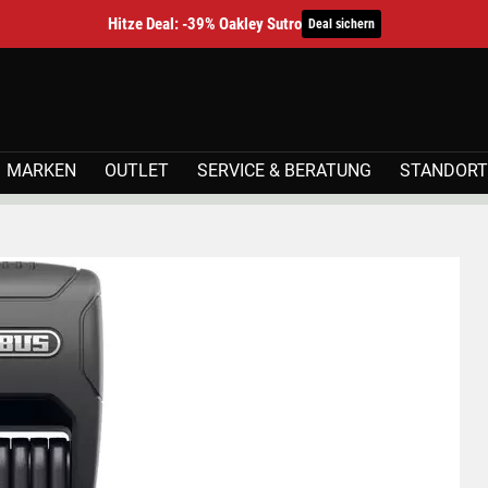
Hitze Deal: -39% Oakley Sutro
Deal sichern
MARKEN
OUTLET
SERVICE & BERATUNG
STANDORT