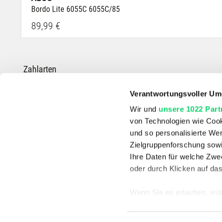
Bordo Lite 6055C 6055C/85
89,99 €
Zahlarten
Verantwortungsvoller Um
Wir und
unsere 1022 Part
von Technologien wie Cook
*Die durchgestrichenen Preise entsprechen dem UVP des Herstellers.
und so personalisierte We
Zielgruppenforschung sowi
Ihre Daten für welche Zwec
oder durch Klicken auf da
Wenn Sie es erlauben, wür
Informationen über
können