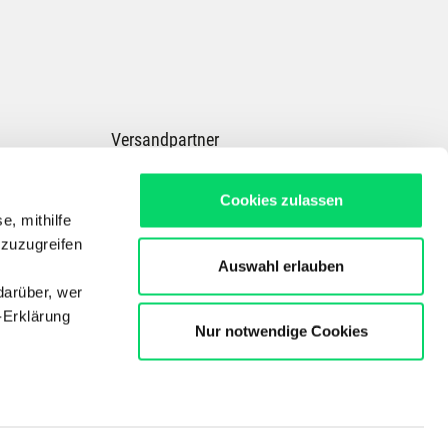
Versandpartner
Cookies zulassen
e, mithilfe
 zuzugreifen
Auswahl erlauben
darüber, wer
-Erklärung
Nur notwendige Cookies
Dein Experte für E-Bikes, Outdoor, Radsport, Skitouren & Wandern in ganz
Österreich
Copyright © Der Bergspezl Handelsges. m. b. H.
enau sein