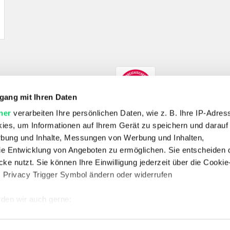
gang mit Ihren Daten
ner
verarbeiten Ihre persönlichen Daten, wie z. B. Ihre IP-Adress
ies, um Informationen auf Ihrem Gerät zu speichern und darauf
rbung und Inhalte, Messungen von Werbung und Inhalten,
e Entwicklung von Angeboten zu ermöglichen. Sie entscheiden 
SHOP
ke nutzt. Sie können Ihre Einwilligung jederzeit über die Cookie
E-Bikes
Fahrrad
Outdoor
Skitouren
Wandern
s Privacy Trigger Symbol ändern oder widerrufen
UNTERNEHMEN
Unternehmen
Jobs
Standorte
Kontakt
Vertrag widerrufen
den wir auch gerne:
 Ihre geografische Lage erfassen, welche bis auf einige Meter g
SERVICE & RECHTLICHES