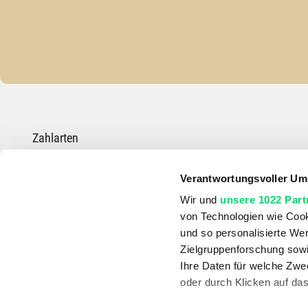
Zahlarten
Verantwortungsvoller Um
Wir und
unsere 1022 Part
*Die durchgestrichenen Preise entsprechen dem UVP des Herstellers.
von Technologien wie Cook
und so personalisierte We
Zielgruppenforschung sowi
Ihre Daten für welche Zwec
oder durch Klicken auf da