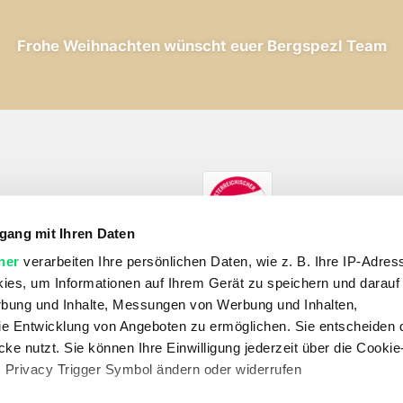
Frohe Weihnachten wünscht euer Bergspezl Team
gang mit Ihren Daten
ner
verarbeiten Ihre persönlichen Daten, wie z. B. Ihre IP-Adress
ies, um Informationen auf Ihrem Gerät zu speichern und darauf
rbung und Inhalte, Messungen von Werbung und Inhalten,
SHOP
e Entwicklung von Angeboten zu ermöglichen. Sie entscheiden 
E-Bikes
Fahrrad
Outdoor
Skitouren
Wandern
ke nutzt. Sie können Ihre Einwilligung jederzeit über die Cookie
s Privacy Trigger Symbol ändern oder widerrufen
UNTERNEHMEN
Unternehmen
Jobs
Standorte
Kontakt
Vertrag widerrufen