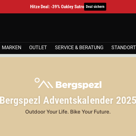
Hitze Deal: -39% Oakley Sutro
Deal sichern
MARKEN
OUTLET
SERVICE & BERATUNG
STANDORT
Bergspezl Adventskalender 202
Outdoor Your Life. Bike Your Future.