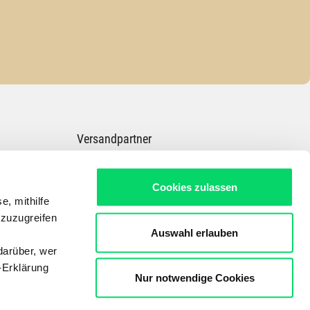
Versandpartner
Cookies zulassen
e, mithilfe
 zuzugreifen
Auswahl erlauben
darüber, wer
-Erklärung
Nur notwendige Cookies
Dein Experte für E-Bikes, Outdoor, Radsport, Skitouren & Wandern in ganz