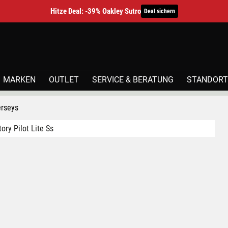
Hitze Deal: -39% Oakley Sutro
Deal sichern
MARKEN
OUTLET
SERVICE & BERATUNG
STANDORT
erseys