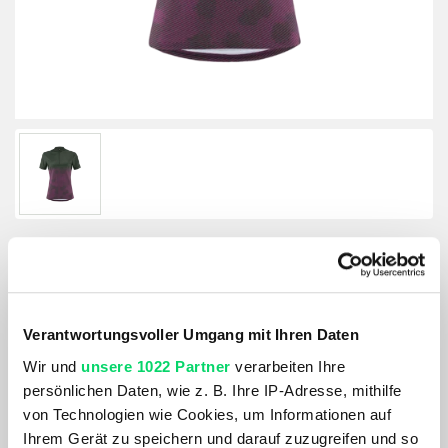
Löffler Damen Bike Shirt Hz Maja
Verantwortungsvoller Umgang mit Ihren Daten
Größe:
Wir und
unsere 1022 Partner
verarbeiten Ihre
GRÖSSE VARIANTE WÄHLEN
persönlichen Daten, wie z. B. Ihre IP-Adresse, mithilfe
von Technologien wie Cookies, um Informationen auf
Farbe:
Ihrem Gerät zu speichern und darauf zuzugreifen und so
OLIVE