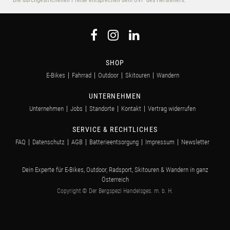
*Die durchgestrichenen Preise entsprechen dem UVP des Herstellers.
SHOP
E-Bikes
Fahrrad
Outdoor
Skitouren
Wandern
UNTERNEHMEN
Unternehmen
Jobs
Standorte
Kontakt
Vertrag widerrufen
SERVICE & RECHTLICHES
FAQ
Datenschutz
AGB
Batterieentsorgung
Impressum
Newsletter
Dein Experte für E-Bikes, Outdoor, Radsport, Skitouren & Wandern in ganz
Österreich
Copyright © Der Bergspezl Handelsges. m. b. H.