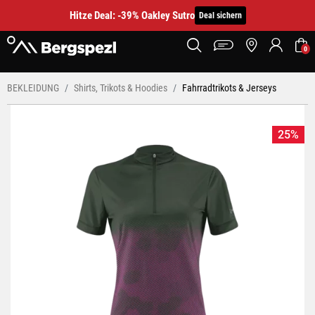
Hitze Deal: -39% Oakley Sutro
Deal sichern
0
BEKLEIDUNG
Shirts, Trikots & Hoodies
Fahrradtrikots & Jerseys
25%