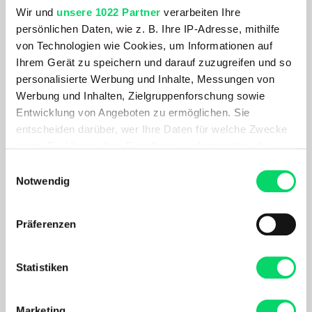
Wir und
unsere 1022 Partner
verarbeiten Ihre
persönlichen Daten, wie z. B. Ihre IP-Adresse, mithilfe
Das Trikot Presegno ist mit cleveren Taschenlösungen
von Technologien wie Cookies, um Informationen auf
ausgestattet. Egal ob Smartphone, Proviant oder das Mini-
Ihrem Gerät zu speichern und darauf zuzugreifen und so
tool - dank zahlreicher Taschen direkt am Körper findet in
personalisierte Werbung und Inhalte, Messungen von
diesem Jersey alles seinen Platz. Das schnell trocknende
Werbung und Inhalten, Zielgruppenforschung sowie
Material sowie der atmungsaktive Materialmix machen das
Entwicklung von Angeboten zu ermöglichen. Sie
Fahrradtrikot zu einem idealen Begleiter auf
entscheiden darüber, wer Ihre Daten für welche Zwecke
Mehrtagestouren.
nutzt. Sie können Ihre Einwilligung jederzeit über die
Cookie-Erklärung oder durch Klicken auf das Privacy
Einwilligungsauswahl
PRODUKTDETAILS
Trigger Symbol ändern oder widerrufen
Notwendig
Wenn Sie es erlauben, würden wir auch gerne:
Präferenzen
Informationen über Ihre geografische Lage
Zahlarten
erfassen, welche bis auf einige Meter genau sein
können
Statistiken
Ihr Gerät durch aktives Scannen nach
bestimmten Merkmalen (Fingerprinting) identifizieren
Marketing