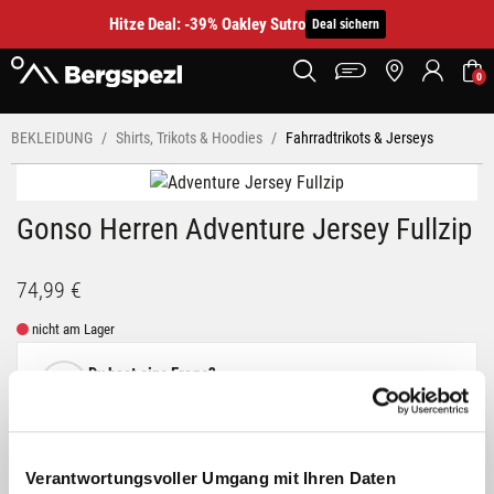
Hitze Deal: -39% Oakley Sutro
Deal sichern
0
BEKLEIDUNG
Shirts, Trikots & Hoodies
Fahrradtrikots & Jerseys
Gonso Herren Adventure Jersey Fullzip
74,99 €
nicht am Lager
Du hast eine Frage?
Wir rufen dich an und beraten dich gerne.
BESCHREIBUNG
Verantwortungsvoller Umgang mit Ihren Daten