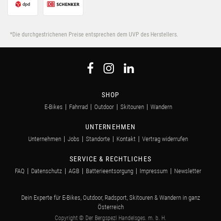
*Die durchgestrichenen Preise entsprechen dem UVP des Herstellers.
SHOP
E-Bikes
Fahrrad
Outdoor
Skitouren
Wandern
UNTERNEHMEN
Unternehmen
Jobs
Standorte
Kontakt
Vertrag widerrufen
SERVICE & RECHTLICHES
FAQ
Datenschutz
AGB
Batterieentsorgung
Impressum
Newsletter
Dein Experte für E-Bikes, Outdoor, Radsport, Skitouren & Wandern in ganz
Österreich
Copyright © Der Bergspezl Handelsges. m. b. H.