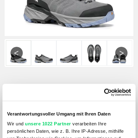
Previous
Next
Scarpa Damen Rush Trail Gtx
Größe:
GRÖSSE VARIANTE WÄHLEN
Verantwortungsvoller Umgang mit Ihren Daten
Wir und
unsere 1022 Partner
verarbeiten Ihre
Farbe:
persönlichen Daten, wie z. B. Ihre IP-Adresse, mithilfe
SMOKE-PROVENCE