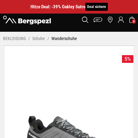
Hitze Deal: -39% Oakley Sutro
Deal sichern
0
BEKLEIDUNG
Schuhe
Wanderschuhe
5%