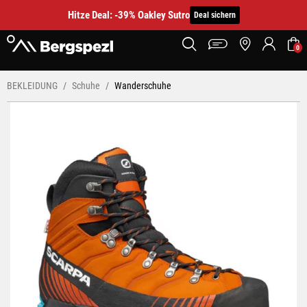
Hitze Deal: -39% Oakley Sutro
Deal sichern
0
BEKLEIDUNG
Schuhe
Wanderschuhe