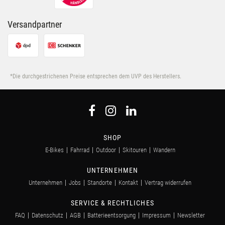
Versandpartner
*Die durchgestrichenen Preise entsprechen dem UVP des Herstellers.
SHOP
E-Bikes
Fahrrad
Outdoor
Skitouren
Wandern
UNTERNEHMEN
Unternehmen
Jobs
Standorte
Kontakt
Vertrag widerrufen
SERVICE & RECHTLICHES
FAQ
Datenschutz
AGB
Batterieentsorgung
Impressum
Newsletter