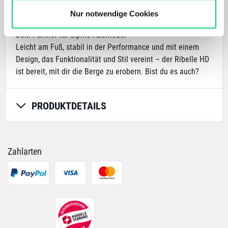
Bergspezl verwendet Cookies, um Inhalte und Anzeigen
und ganz auf deine Tour konzentrieren kannst.
zu personalisieren, Funktionen für soziale Medien
Nur notwendige Cookies
anbieten zu können und die Zugriffe auf unsere Website
Dein Partner für alpine Abenteuer
zu analysieren. Außerdem geben wir Informationen zu
Leicht am Fuß, stabil in der Performance und mit einem
Deiner Verwendung unserer Website an unsere Partner
Design, das Funktionalität und Stil vereint – der Ribelle HD
für soziale Medien, Werbung und Analysen weiter.
ist bereit, mit dir die Berge zu erobern. Bist du es auch?
Unsere Partner führen diese Informationen
möglicherweise mit weiteren Daten zusammen, die Du
ihnen bereitgestellt hast oder die sie im Rahmen Deiner
PRODUKTDETAILS
Nutzung der Dienste gesammelt haben.
Zahlarten