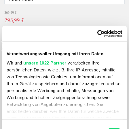
369,99 €
295,99 €
IN DEN WARENKORB
Wähle eine Variante aus, um die Verfügbarkeit in unseren Filialen
anzuzeigen
Verantwortungsvoller Umgang mit Ihren Daten
Du hast eine Frage?
Wir und
unsere 1022 Partner
verarbeiten Ihre
Wir rufen dich an und beraten dich gerne.
persönlichen Daten, wie z. B. Ihre IP-Adresse, mithilfe
von Technologien wie Cookies, um Informationen auf
Ihrem Gerät zu speichern und darauf zuzugreifen und so
BESCHREIBUNG
personalisierte Werbung und Inhalte, Messungen von
Werbung und Inhalten, Zielgruppenforschung sowie
Entwicklung von Angeboten zu ermöglichen. Sie
Ribelle HD – Leicht, robust und bereit für technische
entscheiden darüber, wer Ihre Daten für welche Zwecke
Herausforderungen
nutzt. Sie können Ihre Einwilligung jederzeit über die
Der Ribelle HD ist dein idealer Begleiter für technisches
Cookie-Erklärung oder durch Klicken auf das Privacy
Bergsteigen – robust, leicht und mit einem modernen Look,
Einwilligungsauswahl