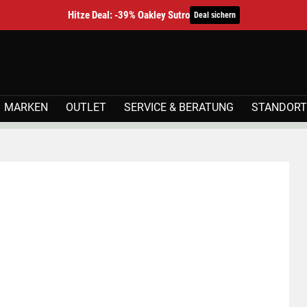
Hitze Deal: -39% Oakley Sutro
Deal sichern
MARKEN
OUTLET
SERVICE & BERATUNG
STANDORT