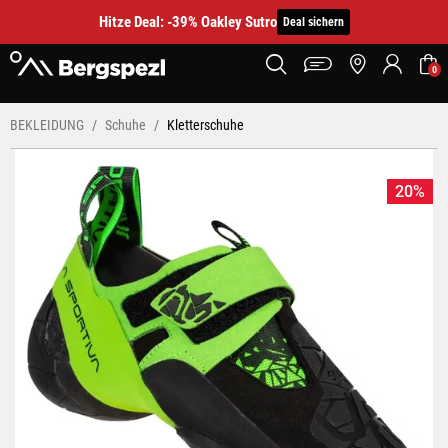
Hitze Deal: -39% Oakley Sutro
Deal sichern
0
BEKLEIDUNG
Schuhe
Kletterschuhe
20%