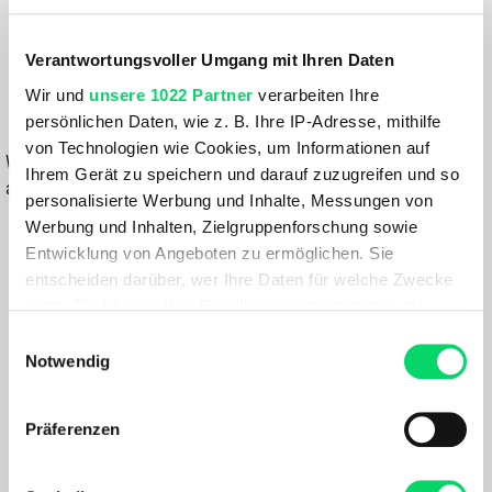
164,99 €
Verantwortungsvoller Umgang mit Ihren Daten
131,99 €
Wir und
unsere 1022 Partner
verarbeiten Ihre
persönlichen Daten, wie z. B. Ihre IP-Adresse, mithilfe
IN DEN WARENKORB
von Technologien wie Cookies, um Informationen auf
Wähle eine Variante aus, um die Verfügbarkeit in unseren Filialen
Ihrem Gerät zu speichern und darauf zuzugreifen und so
anzuzeigen
personalisierte Werbung und Inhalte, Messungen von
Werbung und Inhalten, Zielgruppenforschung sowie
Du hast eine Frage?
Entwicklung von Angeboten zu ermöglichen. Sie
Wir rufen dich an und beraten dich gerne.
entscheiden darüber, wer Ihre Daten für welche Zwecke
nutzt. Sie können Ihre Einwilligung jederzeit über die
BESCHREIBUNG
Cookie-Erklärung oder durch Klicken auf das Privacy
Einwilligungsauswahl
Trigger Symbol ändern oder widerrufen
Notwendig
Extrem vielseitiger und leistungsorientierter Kletterschuh.
Wenn Sie es erlauben, würden wir auch gerne:
Der Schuh wurde komplett ohne tierische Materialien
Präferenzen
Informationen über Ihre geografische Lage
hergestellt. Das Obermaterial mit SkinLike™-Fußbett macht
erfassen, welche bis auf einige Meter genau sein
den Schuh genau so atmungsaktiv und umhüllend und sorgt