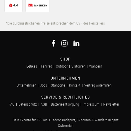
*Die durchgestrichenen Preise entsprechen dem UVP des Herstellers.
SHOP
E-Bikes
Fahrrad
Outdoor
Skitouren
Wandern
UNTERNEHMEN
Unternehmen
Jobs
Standorte
Kontakt
Vertrag widerrufen
SERVICE & RECHTLICHES
FAQ
Datenschutz
AGB
Batterieentsorgung
Impressum
Newsletter
Dein Experte für E-Bikes, Outdoor, Radsport, Skitouren & Wandern in ganz
Österreich