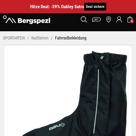
Hitze Deal: -39% Oakley Sutro
Deal sichern
0
SPORTARTEN
Radfahren
Fahrradbekleidung