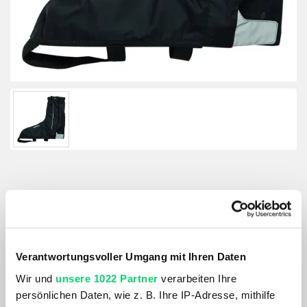
AGU Regen-Überschuhe Essential
Reflection
Größe:
Verantwortungsvoller Umgang mit Ihren Daten
GRÖSSE VARIANTE WÄHLEN
Wir und
unsere 1022 Partner
verarbeiten Ihre
persönlichen Daten, wie z. B. Ihre IP-Adresse, mithilfe
Farbe: