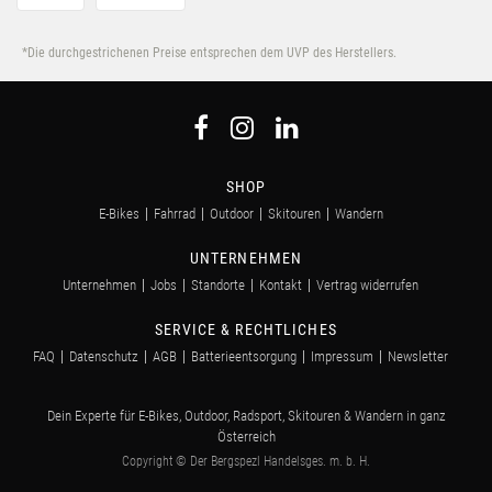
*Die durchgestrichenen Preise entsprechen dem UVP des Herstellers.
SHOP
E-Bikes
Fahrrad
Outdoor
Skitouren
Wandern
UNTERNEHMEN
Unternehmen
Jobs
Standorte
Kontakt
Vertrag widerrufen
SERVICE & RECHTLICHES
FAQ
Datenschutz
AGB
Batterieentsorgung
Impressum
Newsletter
Dein Experte für E-Bikes, Outdoor, Radsport, Skitouren & Wandern in ganz
Österreich
Copyright © Der Bergspezl Handelsges. m. b. H.