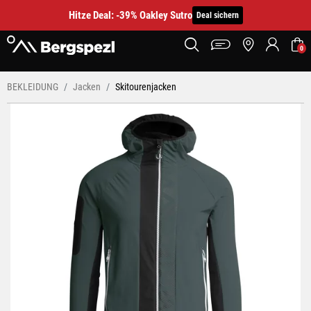
Hitze Deal: -39% Oakley Sutro
Deal sichern
0
BEKLEIDUNG
Jacken
Skitourenjacken