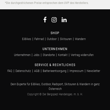
*Die durchgestrichenen Preise entsprechen dem UVP des Herstellers.
SHOP
E-Bikes
Fahrrad
Outdoor
Skitouren
Wandern
UNTERNEHMEN
Unternehmen
Jobs
Standorte
Kontakt
Vertrag widerrufen
SERVICE & RECHTLICHES
FAQ
Datenschutz
AGB
Batterieentsorgung
Impressum
Newsletter
Dein Experte für E-Bikes, Outdoor, Radsport, Skitouren & Wandern in ganz
Österreich
Copyright © Der Bergspezl Handelsges. m. b. H.