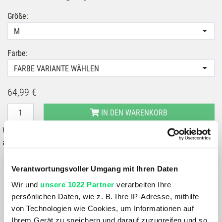
Größe:
M
Farbe:
FARBE VARIANTE WÄHLEN
64,99 €
IN DEN WARENKORB
Wähle eine Variante aus, um die Verfügbarkeit in unseren Filialen
anzuzeigen
Du hast eine Frage?
Verantwortungsvoller Umgang mit Ihren Daten
Wir rufen dich an und beraten dich gerne.
Wir und
unsere 1022 Partner
verarbeiten Ihre
persönlichen Daten, wie z. B. Ihre IP-Adresse, mithilfe
BESCHREIBUNG
von Technologien wie Cookies, um Informationen auf
Ihrem Gerät zu speichern und darauf zuzugreifen und so