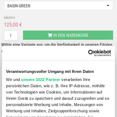
BASIN-GREEN
249,99 €
125,00 €
IN DEN WARENKORB
Wähle eine Variante aus, um die Verfügbarkeit in unseren Filialen
anzuzeigen
Du hast eine Frage?
Wir rufen dich an und beraten dich gerne.
Verantwortungsvoller Umgang mit Ihren Daten
Wir und
unsere 1022 Partner
verarbeiten Ihre
BESCHREIBUNG
persönlichen Daten, wie z. B. Ihre IP-Adresse, mithilfe
von Technologien wie Cookies, um Informationen auf
Ihrem Gerät zu speichern und darauf zuzugreifen und so
Die Upstride Pants wurde speziell für rasche Aufstiege mit
personalisierte Werbung und Inhalte, Messungen von
leichtem Gepäck entwickelt; das höchst atmungsaktive
Werbung und Inhalten, Zielgruppenforschung sowie
Stretch-Knit Außenmaterial mit Feuchtigkeitsmanagement