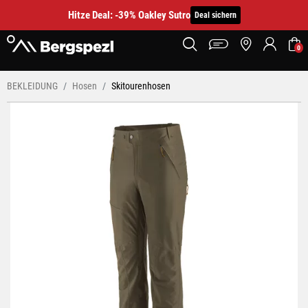
Hitze Deal: -39% Oakley Sutro
Deal sichern
0
BEKLEIDUNG
Hosen
Skitourenhosen