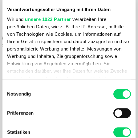
Verantwortungsvoller Umgang mit Ihren Daten
228,99 €
Wir und
unsere 1022 Partner
verarbeiten Ihre
persönlichen Daten, wie z. B. Ihre IP-Adresse, mithilfe
IN DEN WARENKORB
von Technologien wie Cookies, um Informationen auf
Wähle eine Variante aus, um die Verfügbarkeit in unseren Filialen
Ihrem Gerät zu speichern und darauf zuzugreifen und so
anzuzeigen
personalisierte Werbung und Inhalte, Messungen von
Werbung und Inhalten, Zielgruppenforschung sowie
Du hast eine Frage?
Entwicklung von Angeboten zu ermöglichen. Sie
Wir rufen dich an und beraten dich gerne.
entscheiden darüber, wer Ihre Daten für welche Zwecke
nutzt. Sie können Ihre Einwilligung jederzeit über die
BESCHREIBUNG
Cookie-Erklärung oder durch Klicken auf das Privacy
Einwilligungsauswahl
Trigger Symbol ändern oder widerrufen
Notwendig
Die Trace Light Pants für Damen kombinieren
Wenn Sie es erlauben, würden wir auch gerne:
Bequemlichkeit, Komfort und Schutz für lässige
Präferenzen
Informationen über Ihre geografische Lage
Skiausflüge.Die Hose ist aus mittelschwerem 4-Wege-
erfassen, welche bis auf einige Meter genau sein
Stretch-Nylongewebe gefertigt und bietet
können
Statistiken
Bewegungsfreiheit und hervorragende Atmungsaktivität.