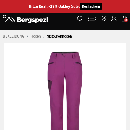
Hitze Deal: -39% Oakley Sutro
Deal sichern
0
BEKLEIDUNG
Hosen
Skitourenhosen