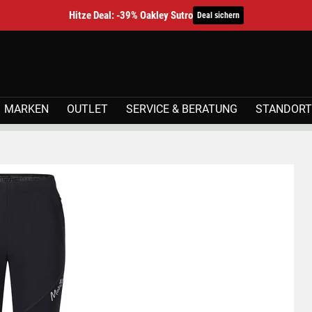
Hitze Deal: -39% Oakley Sutro
Deal sichern
MARKEN
OUTLET
SERVICE & BERATUNG
STANDORT