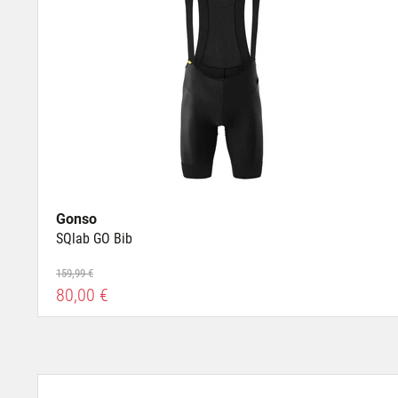
Gonso
SQlab GO Bib
159,99 €
80,00 €