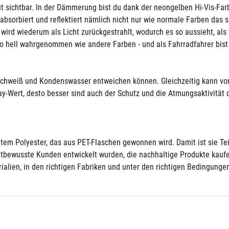
gut sichtbar. In der Dämmerung bist du dank der neongelben Hi-Vis-F
sorbiert und reflektiert nämlich nicht nur wie normale Farben das s
 wird wiederum als Licht zurückgestrahlt, wodurch es so aussieht, al
so hell wahrgenommen wie andere Farben - und als Fahrradfahrer bist
 Schweiß und Kondenswasser entweichen können. Gleichzeitig kann von
ray-Wert, desto besser sind auch der Schutz und die Atmungsaktivität 
em Polyester, das aus PET-Flaschen gewonnen wird. Damit ist sie Tei
eltbewusste Kunden entwickelt wurden, die nachhaltige Produkte kaufe
rialien, in den richtigen Fabriken und unter den richtigen Bedingungen