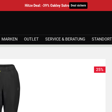
Hitze Deal: -39% Oakley Sutro
Deal sichern
MARKEN
OUTLET
SERVICE & BERATUNG
STANDORT
25%