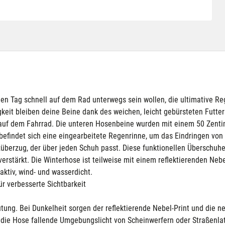
den Tag schnell auf dem Rad unterwegs sein wollen, die ultimative R
gkeit bleiben deine Beine dank des weichen, leicht gebürsteten Futte
auf dem Fahrrad. Die unteren Hosenbeine wurden mit einem 50 Zenti
befindet sich eine eingearbeitete Regenrinne, um das Eindringen von
berzug, der über jeden Schuh passt. Diese funktionellen Überschuhe
e verstärkt. Die Winterhose ist teilweise mit einem reflektierenden Ne
ktiv, wind- und wasserdicht.
ür verbesserte Sichtbarkeit
utung. Bei Dunkelheit sorgen der reflektierende Nebel-Print und die 
auf die Hose fallende Umgebungslicht von Scheinwerfern oder Straßenl