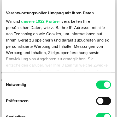
Größe:
Verantwortungsvoller Umgang mit Ihren Daten
GRÖSSE VARIANTE WÄHLEN
Wir und
unsere 1022 Partner
verarbeiten Ihre
Farbe:
persönlichen Daten, wie z. B. Ihre IP-Adresse, mithilfe
von Technologien wie Cookies, um Informationen auf
FARBE VARIANTE WÄHLEN
Ihrem Gerät zu speichern und darauf zuzugreifen und so
personalisierte Werbung und Inhalte, Messungen von
119,99 €
89,99 €
Werbung und Inhalten, Zielgruppenforschung sowie
Entwicklung von Angeboten zu ermöglichen. Sie
IN DEN WARENKORB
entscheiden darüber, wer Ihre Daten für welche Zwecke
nutzt. Sie können Ihre Einwilligung jederzeit über die
Wähle eine Variante aus, um die Verfügbarkeit in unseren Filialen
Cookie-Erklärung oder durch Klicken auf das Privacy
Einwilligungsauswahl
anzuzeigen
Trigger Symbol ändern oder widerrufen
Notwendig
Du hast eine Frage?
Wenn Sie es erlauben, würden wir auch gerne:
Wir rufen dich an und beraten dich gerne.
Präferenzen
Informationen über Ihre geografische Lage
erfassen, welche bis auf einige Meter genau sein
BESCHREIBUNG
können
Statistiken