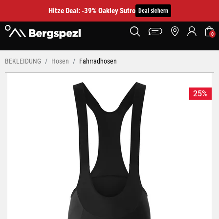
Hitze Deal: -39% Oakley Sutro
Deal sichern
0
BEKLEIDUNG
Hosen
Fahrradhosen
25%