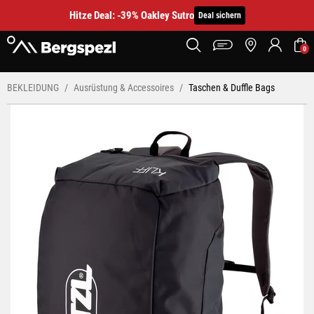
Hitze Deal: -39% Oakley Sutro
Deal sichern
0
BEKLEIDUNG
Ausrüstung & Accessoires
Taschen & Duffle Bags