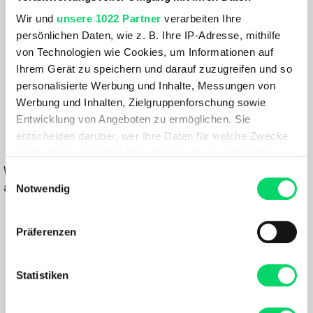
Länge:
Wir und
unsere 1022 Partner
verarbeiten Ihre
36 LITERS
persönlichen Daten, wie z. B. Ihre IP-Adresse, mithilfe
von Technologien wie Cookies, um Informationen auf
Farbe:
Ihrem Gerät zu speichern und darauf zuzugreifen und so
FARBE VARIANTE WÄHLEN
personalisierte Werbung und Inhalte, Messungen von
Werbung und Inhalten, Zielgruppenforschung sowie
54,99 €
Entwicklung von Angeboten zu ermöglichen. Sie
entscheiden darüber, wer Ihre Daten für welche Zwecke
IN DEN WARENKORB
nutzt. Sie können Ihre Einwilligung jederzeit über die
Cookie-Erklärung oder durch Klicken auf das Privacy
Wähle eine Variante aus, um die Verfügbarkeit in unseren Filialen
Einwilligungsauswahl
Trigger Symbol ändern oder widerrufen
anzuzeigen
Notwendig
Du hast eine Frage?
Wenn Sie es erlauben, würden wir auch gerne:
Präferenzen
Wir rufen dich an und beraten dich gerne.
Informationen über Ihre geografische Lage
erfassen, welche bis auf einige Meter genau sein
können
Statistiken
BESCHREIBUNG
Ihr Gerät durch aktives Scannen nach
bestimmten Merkmalen (Fingerprinting) identifizieren