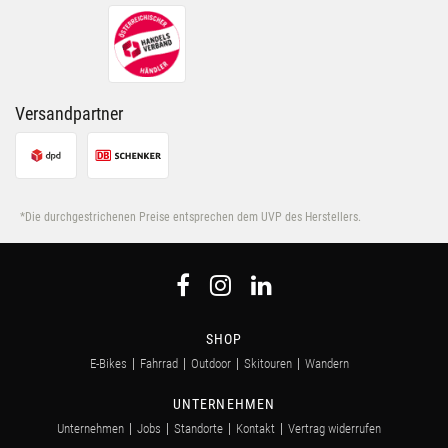
ihnen bereitgestellt hast oder die sie im Rahmen Deiner
Nutzung der Dienste gesammelt haben.
Versandpartner
*Die durchgestrichenen Preise entsprechen dem UVP des Herstellers.
SHOP
E-Bikes
Fahrrad
Outdoor
Skitouren
Wandern
UNTERNEHMEN
Unternehmen
Jobs
Standorte
Kontakt
Vertrag widerrufen