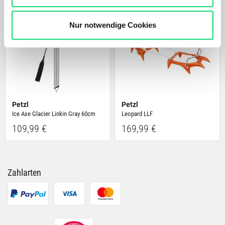
verbessert.
Bergspezl verwendet Cookies, um Inhalte und Anzeigen
zu personalisieren, Funktionen für soziale Medien
Nur notwendige Cookies
anbieten zu können und die Zugriffe auf unsere Website
zu analysieren. Außerdem geben wir Informationen zu
Deiner Verwendung unserer Website an unsere Partner
für soziale Medien, Werbung und Analysen weiter.
Unsere Partner führen diese Informationen
möglicherweise mit weiteren Daten zusammen, die Du
Petzl
Petzl
ihnen bereitgestellt hast oder die sie im Rahmen Deiner
Ice Axe Glacier Linkin Gray 60cm
Leopard LLF
Nutzung der Dienste gesammelt haben.
109,99 €
169,99 €
Zahlarten