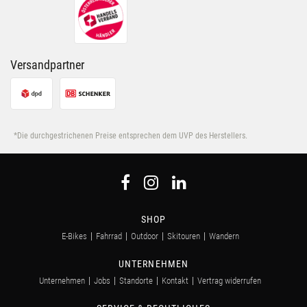
Versandpartner
*Die durchgestrichenen Preise entsprechen dem UVP des Herstellers.
SHOP
E-Bikes
Fahrrad
Outdoor
Skitouren
Wandern
UNTERNEHMEN
Unternehmen
Jobs
Standorte
Kontakt
Vertrag widerrufen