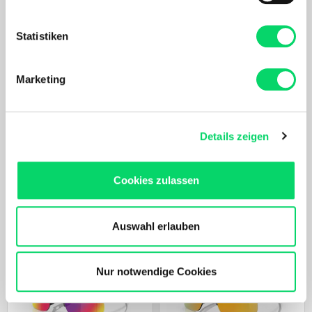
Informationen über Ihre geografische Lage
erfassen, welche bis auf einige Meter genau sein
können
Statistiken
Ihr Gerät durch aktives Scannen nach
bestimmten Merkmalen (Fingerprinting) identifizieren
Marketing
Erfahren Sie mehr darüber, wie Ihre persönlichen Daten
verarbeitet werden, und legen Sie Ihre Präferenzen im
Abschnitt Einzelheiten
fest.
Ortovox
Details zeigen
Ski Tour Long Socks
Nach Akzeptierung profitierst Du von folgenden Vorteilen:
41,99 €
Maßgeschneidertes Online-Erlebnis mit relevanten
Cookies zulassen
Produkten und Inhalten.
ÄHNLICHE PRODUKTE
Unser Online Angebot sowie die Funktionalität und
Performance unserer Website wird kontinuierlich für Dich
Auswahl erlauben
verbessert.
Bergspezl verwendet Cookies, um Inhalte und Anzeigen
zu personalisieren, Funktionen für soziale Medien
Nur notwendige Cookies
anbieten zu können und die Zugriffe auf unsere Website
zu analysieren. Außerdem geben wir Informationen zu