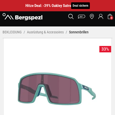
Hitze Deal: -39% Oakley Sutro
Deal sichern
0
BEKLEIDUNG
Ausrüstung & Accessoires
Sonnenbrillen
33%