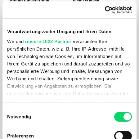
Produktausstattung
Schutzklasse
Unobtainium® Nasenpads,
Kategorie 3
Drei-Punkt-Sitz, leicht &
robust, RX-fähig /
Unobtainium® Nasenpads,
Verantwortungsvoller Umgang mit Ihren Daten
Drei-Punkt-Sitz, leicht &
Wir und
unsere 1022 Partner
verarbeiten Ihre
robust, RX-fähig
persönlichen Daten, wie z. B. Ihre IP-Adresse, mithilfe
Brillenrahmen
Glaseigenschaften
von Technologien wie Cookies, um Informationen auf
Vollrand-Sportbrille, Farbe:
Prizm Sapphire –
Ihrem Gerät zu speichern und darauf zuzugreifen und so
Matte Navy, O-Matter-
kontrastverstärkend,
personalisierte Werbung und Inhalte, Messungen von
Rahmen, Größe L
verspiegelt, 100 % UV-Schutz,
Werbung und Inhalten, Zielgruppenforschung sowie
VLT ca. 12 %, nicht polarisiert
Entwicklung von Angeboten zu ermöglichen. Sie
entscheiden darüber, wer Ihre Daten für welche Zwecke
Gläser
nutzt. Sie können Ihre Einwilligung jederzeit über die
Prizm Sapphire
Cookie-Erklärung oder durch Klicken auf das Privacy
Einwilligungsauswahl
AKTUELL BELIEBT
Trigger Symbol ändern oder widerrufen
Notwendig
Wenn Sie es erlauben, würden wir auch gerne:
Präferenzen