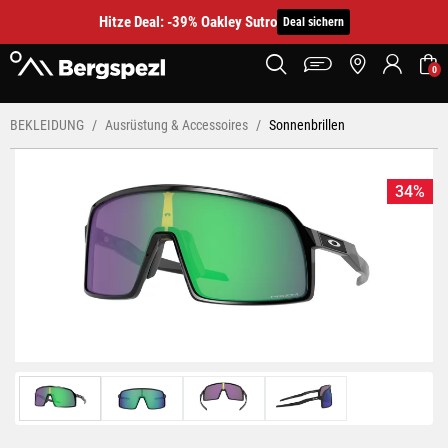
Hitze Deal: -39% Oakley Sutro
Deal sichern
0
BEKLEIDUNG
Ausrüstung & Accessoires
Sonnenbrillen
34%