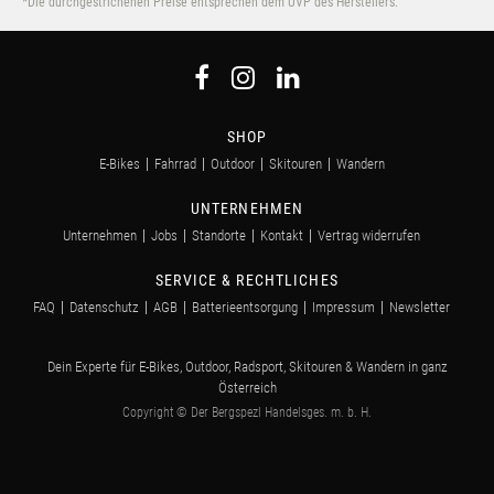
*Die durchgestrichenen Preise entsprechen dem UVP des Herstellers.
SHOP
E-Bikes
Fahrrad
Outdoor
Skitouren
Wandern
UNTERNEHMEN
Unternehmen
Jobs
Standorte
Kontakt
Vertrag widerrufen
SERVICE & RECHTLICHES
FAQ
Datenschutz
AGB
Batterieentsorgung
Impressum
Newsletter
Dein Experte für E-Bikes, Outdoor, Radsport, Skitouren & Wandern in ganz
Österreich
Copyright © Der Bergspezl Handelsges. m. b. H.