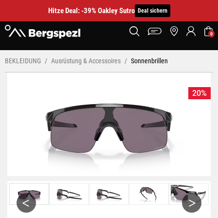
Hitze Deal: -39% Oakley Sutro
Deal sichern
0
BEKLEIDUNG
Ausrüstung & Accessoires
Sonnenbrillen
20%