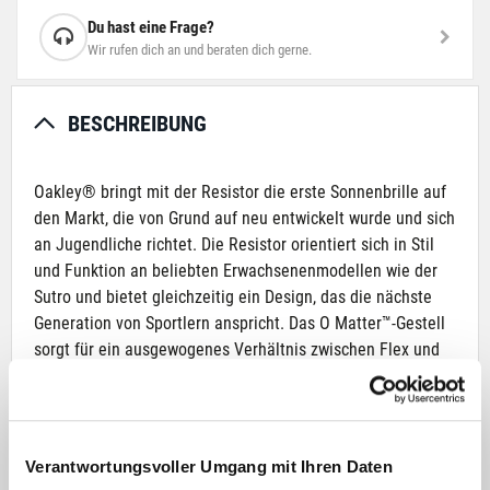
Du hast eine Frage?
Wir rufen dich an und beraten dich gerne.
BESCHREIBUNG
Oakley® bringt mit der Resistor die erste Sonnenbrille auf
den Markt, die von Grund auf neu entwickelt wurde und sich
an Jugendliche richtet. Die Resistor orientiert sich in Stil
und Funktion an beliebten Erwachsenenmodellen wie der
Sutro und bietet gleichzeitig ein Design, das die nächste
Generation von Sportlern anspricht. Das O Matter™-Gestell
sorgt für ein ausgewogenes Verhältnis zwischen Flex und
Aufprallschutz, während das High-Wrap-Shield-Glas an
andere klassische Modelle von Oakley erinnert. Die
Unobtainium®-Nasenpads sorgen für eine rutschfeste
Passform und die Prizm™-Glastechnologie verbessert Farbe
Verantwortungsvoller Umgang mit Ihren Daten
und Kontrast in einer Vielzahl von Umgebungen und