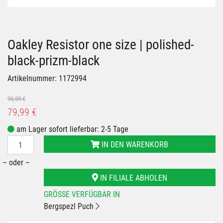
Previous
Next
Oakley Resistor one size | polished-
black-prizm-black
Artikelnummer: 1172994
99,99 €
79,99 €
am Lager sofort lieferbar: 2-5 Tage
IN DEN WARENKORB
– oder –
IN FILIALE ABHOLEN
GRÖSSE VERFÜGBAR IN
Bergspezl Puch