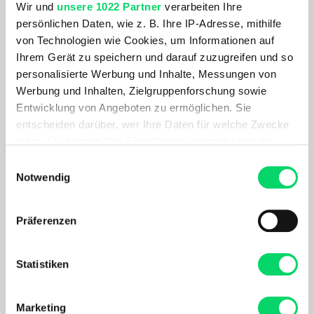
Wir und
unsere 1022 Partner
verarbeiten Ihre
Aktivitäten.
persönlichen Daten, wie z. B. Ihre IP-Adresse, mithilfe
von Technologien wie Cookies, um Informationen auf
PRODUKTDETAILS
Ihrem Gerät zu speichern und darauf zuzugreifen und so
personalisierte Werbung und Inhalte, Messungen von
AKTUELL BELIEBT
Werbung und Inhalten, Zielgruppenforschung sowie
Entwicklung von Angeboten zu ermöglichen. Sie
entscheiden darüber, wer Ihre Daten für welche Zwecke
nutzt. Sie können Ihre Einwilligung jederzeit über die
Cookie-Erklärung oder durch Klicken auf das Privacy
Einwilligungsauswahl
Trigger Symbol ändern oder widerrufen
Notwendig
Wenn Sie es erlauben, würden wir auch gerne:
Präferenzen
Informationen über Ihre geografische Lage
erfassen, welche bis auf einige Meter genau sein
können
Statistiken
Ortovox
Ihr Gerät durch aktives Scannen nach
Ski Tour Long Socks
bestimmten Merkmalen (Fingerprinting) identifizieren
41,99 €
Marketing