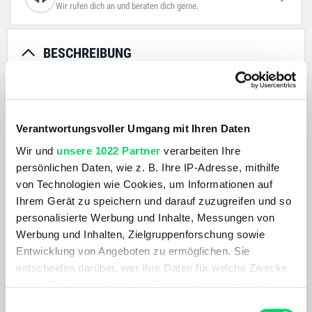
Wir rufen dich an und beraten dich gerne.
BESCHREIBUNG
Der Holbrook™-Look, mit dem kultigen Stil seines
Schlüsselloch-Nasenstegs und der Metallnieten, ist jetzt in
Verantwortungsvoller Umgang mit Ihren Daten
einer L-Version für größere Gesichtsformen erhältlich. Der
Übergang zur größeren Form beeinträchtig jedoch nicht
Wir und
unsere 1022 Partner
verarbeiten Ihre
ihren Komfort, der stets vom ultraleichten O Matter™-
persönlichen Daten, wie z. B. Ihre IP-Adresse, mithilfe
Rahmenmaterial gewährleistet ist. Die Gläser aus reinem
von Technologien wie Cookies, um Informationen auf
Plutonite™ filtern zu 100% alle UV-Strahlen, während XYZ
Ihrem Gerät zu speichern und darauf zuzugreifen und so
Optics™ für optische Klarheit aus jedem Blickwinkel sorgen.
personalisierte Werbung und Inhalte, Messungen von
Werbung und Inhalten, Zielgruppenforschung sowie
Entwicklung von Angeboten zu ermöglichen. Sie
PRODUKTDETAILS
entscheiden darüber, wer Ihre Daten für welche Zwecke
nutzt. Sie können Ihre Einwilligung jederzeit über die
AKTUELL BELIEBT
Cookie-Erklärung oder durch Klicken auf das Privacy
Einwilligungsauswahl