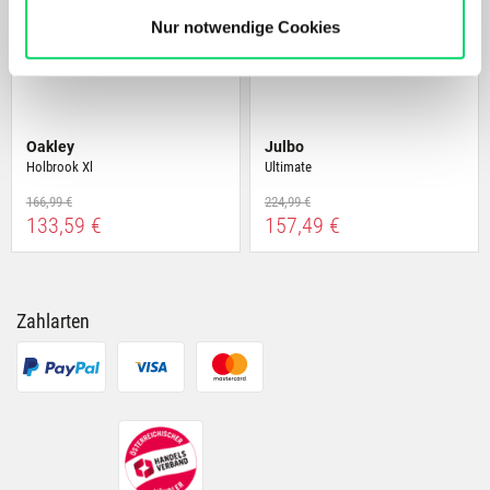
zu personalisieren, Funktionen für soziale Medien
Nur notwendige Cookies
anbieten zu können und die Zugriffe auf unsere Website
zu analysieren. Außerdem geben wir Informationen zu
Deiner Verwendung unserer Website an unsere Partner
für soziale Medien, Werbung und Analysen weiter.
Oakley
Julbo
Unsere Partner führen diese Informationen
Holbrook Xl
Ultimate
möglicherweise mit weiteren Daten zusammen, die Du
166,99 €
224,99 €
ihnen bereitgestellt hast oder die sie im Rahmen Deiner
133,59 €
157,49 €
Nutzung der Dienste gesammelt haben.
Zahlarten