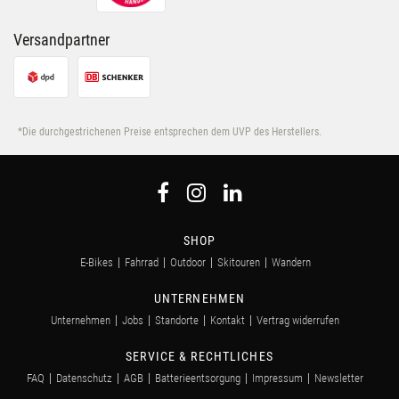
Versandpartner
*Die durchgestrichenen Preise entsprechen dem UVP des Herstellers.
SHOP
E-Bikes
Fahrrad
Outdoor
Skitouren
Wandern
UNTERNEHMEN
Unternehmen
Jobs
Standorte
Kontakt
Vertrag widerrufen
SERVICE & RECHTLICHES
FAQ
Datenschutz
AGB
Batterieentsorgung
Impressum
Newsletter