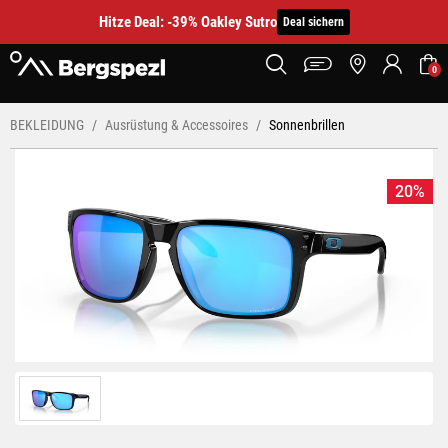
Hitze Deal: -39% Oakley Sutro
Deal sichern
0
BEKLEIDUNG
Ausrüstung & Accessoires
Sonnenbrillen
20%