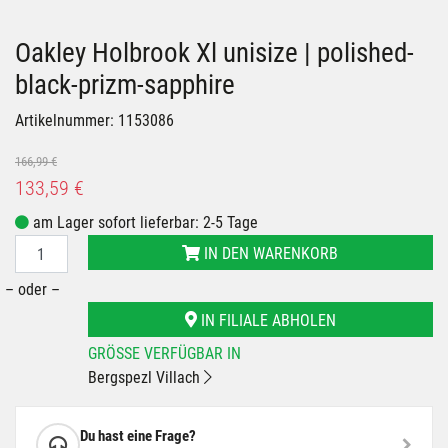
Oakley Holbrook Xl unisize | polished-
black-prizm-sapphire
Artikelnummer: 1153086
166,99 €
133,59 €
am Lager sofort lieferbar: 2-5 Tage
IN DEN WARENKORB
– oder –
IN FILIALE ABHOLEN
GRÖSSE VERFÜGBAR IN
Bergspezl Villach
Du hast eine Frage?