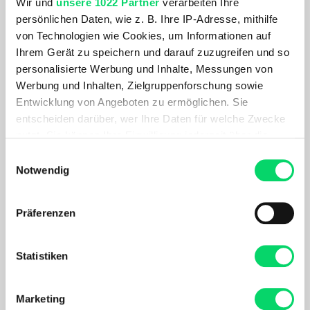
Gleichgewicht von Performance und Style suchen.
Wir und
unsere 1022 Partner
verarbeiten Ihre
persönlichen Daten, wie z. B. Ihre IP-Adresse, mithilfe
von Technologien wie Cookies, um Informationen auf
PRODUKTDETAILS
Ihrem Gerät zu speichern und darauf zuzugreifen und so
personalisierte Werbung und Inhalte, Messungen von
AKTUELL BELIEBT
Werbung und Inhalten, Zielgruppenforschung sowie
Entwicklung von Angeboten zu ermöglichen. Sie
entscheiden darüber, wer Ihre Daten für welche Zwecke
nutzt. Sie können Ihre Einwilligung jederzeit über die
Cookie-Erklärung oder durch Klicken auf das Privacy
Einwilligungsauswahl
Trigger Symbol ändern oder widerrufen
Notwendig
Wenn Sie es erlauben, würden wir auch gerne:
Präferenzen
Informationen über Ihre geografische Lage
erfassen, welche bis auf einige Meter genau sein
können
Statistiken
Ortovox
Ihr Gerät durch aktives Scannen nach
Ski Tour Long Socks
bestimmten Merkmalen (Fingerprinting) identifizieren
41,99 €
Marketing
Erfahren Sie mehr darüber, wie Ihre persönlichen Daten