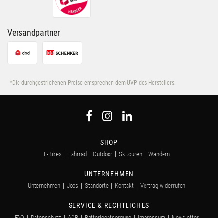
Versandpartner
*Die durchgestrichenen Preise entsprechen dem UVP des Herstellers.
SHOP
E-Bikes
Fahrrad
Outdoor
Skitouren
Wandern
UNTERNEHMEN
Unternehmen
Jobs
Standorte
Kontakt
Vertrag widerrufen
SERVICE & RECHTLICHES
FAQ
Datenschutz
AGB
Batterieentsorgung
Impressum
Newsletter