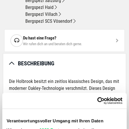
Bergspezl Salzburg
Bergspezl Haid
Bergspezl Villach
Bergspezl SCS Vösendorf
Du hast eine Frage?
Wir rufen dich an und beraten dich gerne.
BESCHREIBUNG
Die Holbrook besitzt ein zeitlos klassisches Design, das mit
moderner Oakley-Technologie verschmilzt. Dieses Design
wurde durch die Fernsehhelden der 1940er, 50er und 60er
Jahre inspiriert und verkörpert den Entdecker- und
Abenteuergeist. Das ikonisch amerikanische Rahmendesign
erhält Designakzente durch Metall-Nieten und Oakley-Icons
Verantwortungsvoller Umgang mit Ihren Daten
und ist perfekt für alle, die ein ausgewogenes