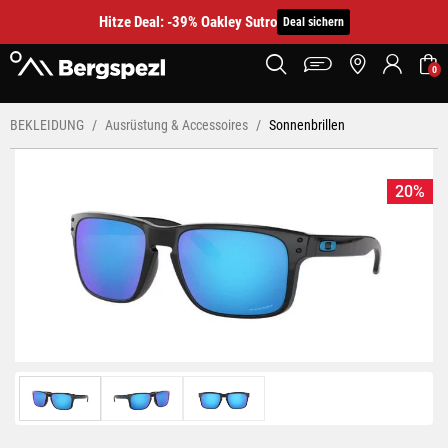
Hitze Deal: -39% Oakley Sutro
Deal sichern
0
BEKLEIDUNG
Ausrüstung & Accessoires
Sonnenbrillen
20%