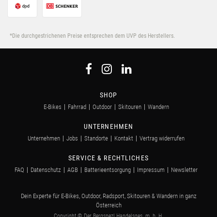
*Die durchgestrichenen Preise entsprechen dem UVP des Herstellers.
SHOP
E-Bikes
Fahrrad
Outdoor
Skitouren
Wandern
UNTERNEHMEN
Unternehmen
Jobs
Standorte
Kontakt
Vertrag widerrufen
SERVICE & RECHTLICHES
FAQ
Datenschutz
AGB
Batterieentsorgung
Impressum
Newsletter
Dein Experte für E-Bikes, Outdoor, Radsport, Skitouren & Wandern in ganz
Österreich
Copyright © Der Bergspezl Handelsges. m. b. H.