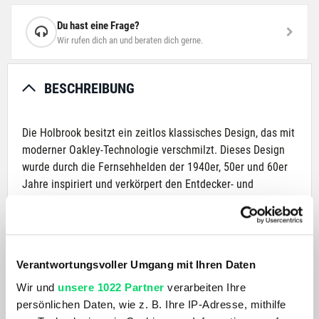
Du hast eine Frage?
Wir rufen dich an und beraten dich gerne.
BESCHREIBUNG
Die Holbrook besitzt ein zeitlos klassisches Design, das mit
moderner Oakley-Technologie verschmilzt. Dieses Design
wurde durch die Fernsehhelden der 1940er, 50er und 60er
Jahre inspiriert und verkörpert den Entdecker- und
Abenteuergeist. Das ikonisch amerikanische Rahmendesign
erhält Designakzente durch Metall-Nieten und Oakley-Icons
und ist perfekt für alle, die ein ausgewogenes
Gleichgewicht von Performance und Style suchen.
Verantwortungsvoller Umgang mit Ihren Daten
Wir und
unsere 1022 Partner
verarbeiten Ihre
PRODUKTDETAILS
persönlichen Daten, wie z. B. Ihre IP-Adresse, mithilfe