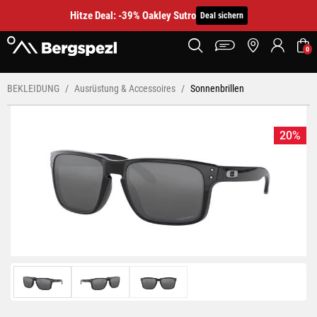
Hitze Deal: -39% Oakley Sutro
Deal sichern
0
BEKLEIDUNG
Ausrüstung & Accessoires
Sonnenbrillen
20%