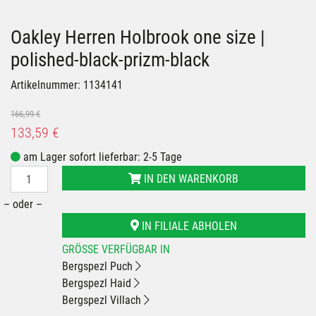
Oakley Herren Holbrook one size |
polished-black-prizm-black
Artikelnummer: 1134141
166,99 €
133,59 €
am Lager sofort lieferbar: 2-5 Tage
IN DEN WARENKORB
– oder –
IN FILIALE ABHOLEN
GRÖSSE VERFÜGBAR IN
Bergspezl Puch
Bergspezl Haid
Bergspezl Villach