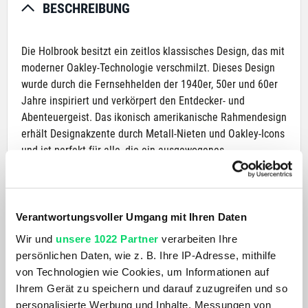
BESCHREIBUNG
Die Holbrook besitzt ein zeitlos klassisches Design, das mit
moderner Oakley-Technologie verschmilzt. Dieses Design
wurde durch die Fernsehhelden der 1940er, 50er und 60er
Jahre inspiriert und verkörpert den Entdecker- und
Abenteuergeist. Das ikonisch amerikanische Rahmendesign
erhält Designakzente durch Metall-Nieten und Oakley-Icons
und ist perfekt für alle, die ein ausgewogenes
Gleichgewicht von Performance und Style suchen.
PRODUKTDETAILS
Verantwortungsvoller Umgang mit Ihren Daten
Wir und
unsere 1022 Partner
verarbeiten Ihre
AKTUELL BELIEBT
persönlichen Daten, wie z. B. Ihre IP-Adresse, mithilfe
von Technologien wie Cookies, um Informationen auf
Ihrem Gerät zu speichern und darauf zuzugreifen und so
personalisierte Werbung und Inhalte, Messungen von