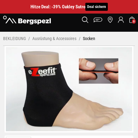
Hitze Deal: -39% Oakley Sutro
Deal sichern
0
BEKLEIDUNG
Ausrüstung & Accessoires
Socken