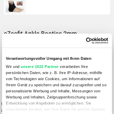
eZeefit Ankle Booties 2mm
Größe:
GRÖSSE VARIANTE WÄHLEN
Verantwortungsvoller Umgang mit Ihren Daten
Farbe:
Wir und
unsere 1022 Partner
verarbeiten Ihre
BLACK
persönlichen Daten, wie z. B. Ihre IP-Adresse, mithilfe
von Technologien wie Cookies, um Informationen auf
39,99 €
Ihrem Gerät zu speichern und darauf zuzugreifen und so
personalisierte Werbung und Inhalte, Messungen von
IN DEN WARENKORB
Werbung und Inhalten, Zielgruppenforschung sowie
Entwicklung von Angeboten zu ermöglichen. Sie
Wähle eine Variante aus, um die Verfügbarkeit in unseren Filialen
entscheiden darüber, wer Ihre Daten für welche Zwecke
anzuzeigen