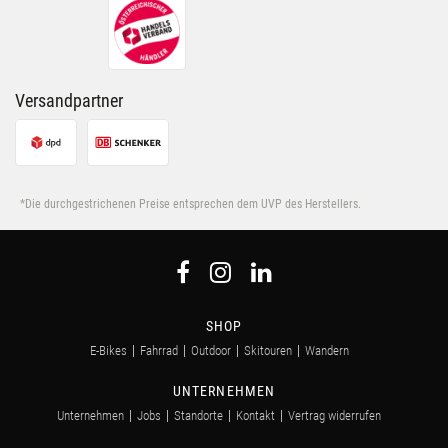
Nutzung der Dienste gesammelt haben.
Versandpartner
*Die durchgestrichenen Preise entsprechen dem UVP des Herstellers.
SHOP
E-Bikes
Fahrrad
Outdoor
Skitouren
Wandern
UNTERNEHMEN
Unternehmen
Jobs
Standorte
Kontakt
Vertrag widerrufen