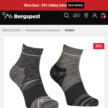
Hitze Deal: -39% Oakley Sutro
Deal sichern
0
BEKLEIDUNG
Ausrüstung & Accessoires
Socken
30%