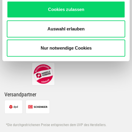
Maßgeschneidertes Online-Erlebnis mit relevanten
PRODUKTDETAILS
Cookies zulassen
Produkten und Inhalten.
Unser Online Angebot sowie die Funktionalität und
Performance unserer Website wird kontinuierlich für Dich
Auswahl erlauben
verbessert.
Zahlarten
Bergspezl verwendet Cookies, um Inhalte und Anzeigen
zu personalisieren, Funktionen für soziale Medien
Nur notwendige Cookies
anbieten zu können und die Zugriffe auf unsere Website
zu analysieren. Außerdem geben wir Informationen zu
Deiner Verwendung unserer Website an unsere Partner
für soziale Medien, Werbung und Analysen weiter.
Unsere Partner führen diese Informationen
möglicherweise mit weiteren Daten zusammen, die Du
Versandpartner
ihnen bereitgestellt hast oder die sie im Rahmen Deiner
Nutzung der Dienste gesammelt haben.
*Die durchgestrichenen Preise entsprechen dem UVP des Herstellers.